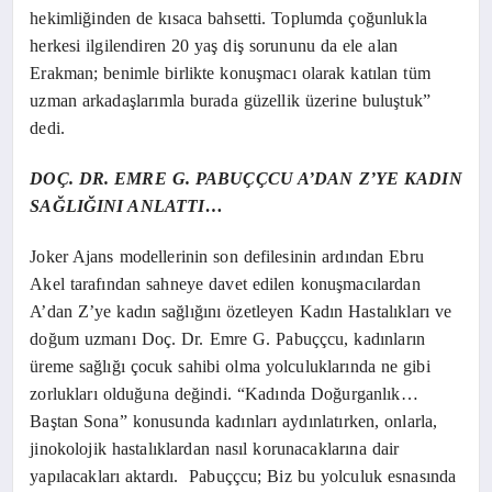
hekimliğinden de kısaca bahsetti. Toplumda çoğunlukla
herkesi ilgilendiren 20 yaş diş sorununu da ele alan
Erakman; benimle birlikte konuşmacı olarak katılan tüm
uzman arkadaşlarımla burada güzellik üzerine buluştuk”
dedi.
DOÇ. DR. EMRE G. PABUÇÇCU A’DAN Z’YE KADIN
SAĞLIĞINI ANLATTI…
Joker Ajans modellerinin son defilesinin ardından Ebru
Akel tarafından sahneye davet edilen konuşmacılardan
A’dan Z’ye kadın sağlığını özetleyen Kadın Hastalıkları ve
doğum uzmanı Doç. Dr. Emre G. Pabuççcu, kadınların
üreme sağlığı çocuk sahibi olma yolculuklarında ne gibi
zorlukları olduğuna değindi.
“Kadında Doğurganlık…
Baştan Sona” konusunda kadınları aydınlatırken, onlarla,
jinokolojik hastalıklardan nasıl korunacaklarına dair
yapılacakları aktardı.
Pabuççcu; Biz bu yolculuk esnasında