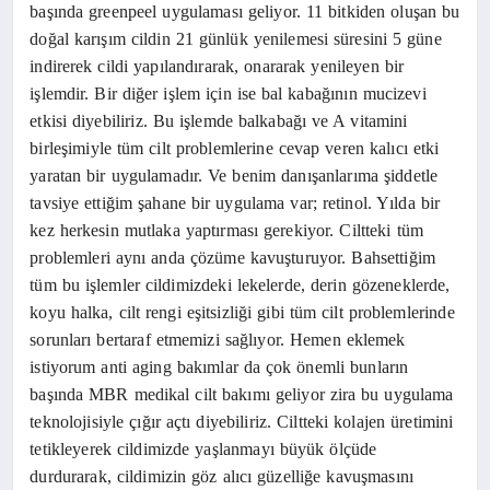
başında greenpeel uygulaması geliyor. 11 bitkiden oluşan bu
doğal karışım cildin 21 günlük yenilemesi süresini 5 güne
indirerek cildi yapılandırarak, onararak yenileyen bir
işlemdir. Bir diğer işlem için ise bal kabağının mucizevi
etkisi diyebiliriz. Bu işlemde balkabağı ve A vitamini
birleşimiyle tüm cilt problemlerine cevap veren kalıcı etki
yaratan bir uygulamadır. Ve benim danışanlarıma şiddetle
tavsiye ettiğim şahane bir uygulama var; retinol. Yılda bir
kez herkesin mutlaka yaptırması gerekiyor. Ciltteki tüm
problemleri aynı anda çözüme kavuşturuyor. Bahsettiğim
tüm bu işlemler cildimizdeki lekelerde, derin gözeneklerde,
koyu halka, cilt rengi eşitsizliği gibi tüm cilt problemlerinde
sorunları bertaraf etmemizi sağlıyor. Hemen eklemek
istiyorum anti aging bakımlar da çok önemli bunların
başında MBR medikal cilt bakımı geliyor zira bu uygulama
teknolojisiyle çığır açtı diyebiliriz. Ciltteki kolajen üretimini
tetikleyerek cildimizde yaşlanmayı büyük ölçüde
durdurarak, cildimizin göz alıcı güzelliğe kavuşmasını