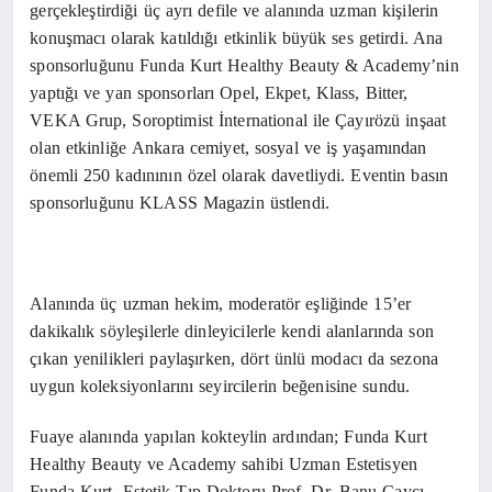
gerçekleştirdiği üç ayrı defile ve alanında uzman kişilerin
konuşmacı olarak katıldığı etkinlik büyük ses getirdi. Ana
sponsorluğunu Funda Kurt Healthy Beauty & Academy’nin
yaptığı ve yan sponsorları Opel, Ekpet, Klass, Bitter,
VEKA Grup, Soroptimist İnternational ile Çayırözü inşaat
olan etkinliğe
Ankara cemiyet, sosyal ve iş yaşamından
önemli 250 kadınının özel olarak davetliydi. Eventin basın
sponsorluğunu KLASS Magazin üstlendi.
Alanında üç uzman hekim, moderatör eşliğinde 15’er
dakikalık söyleşilerle dinleyicilerle kendi alanlarında son
çıkan yenilikleri paylaşırken, dört ünlü modacı da sezona
uygun koleksiyonlarını seyircilerin beğenisine sundu.
Fuaye alanında yapılan kokteylin ardından; Funda Kurt
Healthy Beauty ve Academy sahibi Uzman Estetisyen
Funda Kurt, Estetik Tıp Doktoru Prof. Dr. Banu Çaycı,