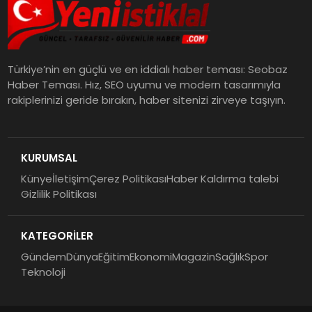
Türkiye’nin en güçlü ve en iddialı haber teması: Seobaz
Haber Teması. Hız, SEO uyumu ve modern tasarımıyla
rakiplerinizi geride bırakın, haber sitenizi zirveye taşıyın.
KURUMSAL
Künye
İletişim
Çerez Politikası
Haber Kaldırma talebi
Gizlilik Politikası
KATEGORİLER
Gündem
Dünya
Eğitim
Ekonomi
Magazin
Sağlık
Spor
Teknoloji