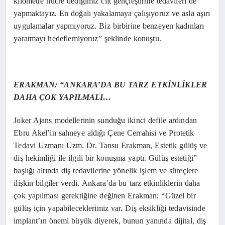
kilometre hücre dediğimiz cilt gençleştirme tedavileri de
yapmaktayız. En doğalı yakalamaya çalışıyoruz ve asla aşırı
uygulamalar yapmıyoruz. Biz birbirine benzeyen kadınları
yaratmayı hedeflemiyoruz” şeklinde konuştu.
ERAKMAN: “ANKARA’DA BU TARZ ETKİNLİKLER
DAHA ÇOK YAPILMALI…
Joker Ajans modellerinin sunduğu ikinci defile ardından
Ebru Akel’in sahneye aldığı Çene Cerrahisi ve Protetik
Tedavi Uzmanı Uzm. Dr. Tansu Erakman, Estetik gülüş ve
diş hekimliği ile ilgili bir konuşma yaptı.
Gülüş estetiği”
başlığı altında diş tedavilerine yönelik işlem ve süreçlere
ilişkin bilgiler verdi.
Ankara’da bu tarz etkinliklerin daha
çok yapılması gerektiğine değinen Erakman; “Güzel bir
gülüş için yapabileceklerimiz var. Diş eksikliği tedavisinde
implant’ın önemi büyük diyerek, bunun yanında dijital, diş