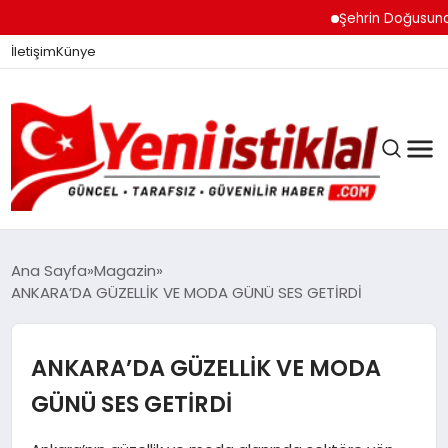
Şehrin Doğusundan Boğaz
İletişim
Künye
Ana Sayfa
Magazin
ANKARA’DA GÜZELLİK VE MODA GÜNÜ SES GETİRDİ
GÜNDEM
ANKARA’DA GÜZELLİK VE MODA
DÜNYA
GÜNÜ SES GETİRDİ