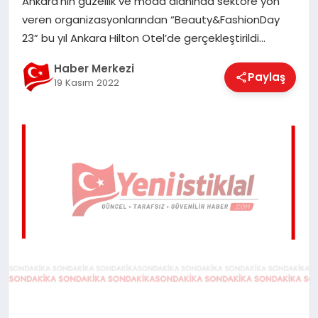
Ankara’nın güzellik ve moda alanında sektöre yön
EĞITIM
veren organizasyonlarından “Beauty&FashionDay
23” bu yıl Ankara Hilton Otel’de gerçekleştirildi…
EKONOMI
Haber Merkezi
Paylaş
19 Kasım 2022
MAGAZIN
SAĞLIK
SPOR
TEKNOLOJI