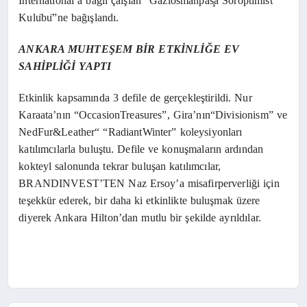
International’a bağlı çalşıan “Gaziosmanpas
a Soroptımıst
Kulu
bu
”ne bağışlandı.
ANKARA MUHTEŞEM BİR ETKİNLİĞE EV
SAHİPLİĞİ YAPTI
Etkinlik kapsamında 3 defile de gerçekleştirildi. Nur
Karaata’nın “OccasionTreasures”, Gira’nın“Divisionism” ve
NedFur&Leather“ “RadiantWinter” koleysiyonları
katılımcılarla buluştu.
Defile ve konuşmaların ardından
kokteyl salonunda tekrar buluşan katılımcılar,
BRANDINVEST’TEN Naz Ersoy’a misafirperverliği için
teşekkür ederek, bir daha ki etkinlikte buluşmak üzere
diyerek Ankara Hilton’dan mutlu bir şekilde ayrıldılar.