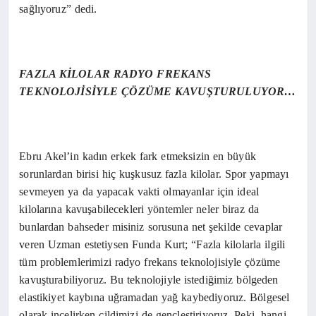
sağlıyoruz” dedi.
FAZLA KİLOLAR RADYO FREKANS
TEKNOLOJİSİYLE ÇÖZÜME KAVUŞTURULUYOR…
Ebru Akel’in kadın erkek fark etmeksizin en büyük
sorunlardan birisi hiç kuşkusuz fazla kilolar. Spor yapmayı
sevmeyen ya da yapacak vakti olmayanlar için ideal
kilolarına kavuşabilecekleri yöntemler neler biraz da
bunlardan bahseder misiniz sorusuna net şekilde cevaplar
veren Uzman estetiysen Funda Kurt; “Fazla kilolarla ilgili
tüm problemlerimizi radyo frekans teknolojisiyle çözüme
kavuşturabiliyoruz. Bu teknolojiyle istediğimiz bölgeden
elastikiyet kaybına uğramadan yağ kaybediyoruz. Bölgesel
olarak incelirken cildimizi de gençleştiriyoruz. Peki, hangi