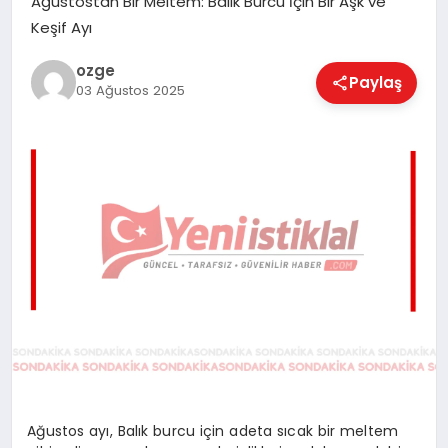
Ağustostan Bir Meltem: Balık Burcu İçin Bir Aşk ve
EĞITIM
Keşif Ayı
ozge
Paylaş
03 Ağustos 2025
EKONOMI
MAGAZIN
SAĞLIK
SPOR
TEKNOLOJI
Ağustos ayı, Balık burcu için adeta sıcak bir meltem