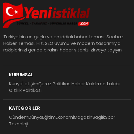
Türkiye’nin en güçlü ve en iddialı haber teması: Seobaz
Haber Teması. Hız, SEO uyumu ve modern tasarımıyla
rakiplerinizi geride bırakın, haber sitenizi zirveye taşıyın.
KURUMSAL
Künye
İletişim
Çerez Politikası
Haber Kaldırma talebi
Gizlilik Politikası
KATEGORİLER
Gündem
Dünya
Eğitim
Ekonomi
Magazin
Sağlık
Spor
Teknoloji