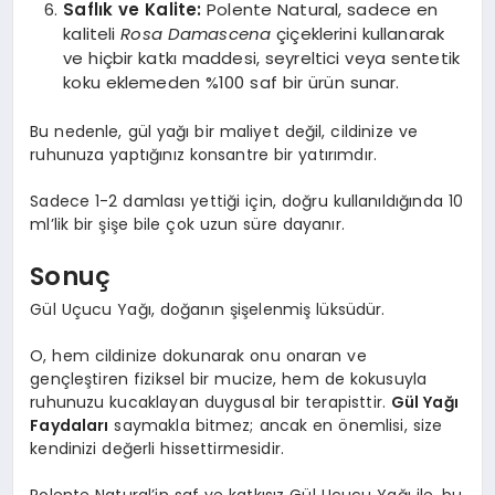
Saflık ve Kalite:
Polente Natural, sadece en
kaliteli
Rosa Damascena
çiçeklerini kullanarak
ve hiçbir katkı maddesi, seyreltici veya sentetik
koku eklemeden %100 saf bir ürün sunar.
Bu nedenle, gül yağı bir maliyet değil, cildinize ve
ruhunuza yaptığınız konsantre bir yatırımdır.
Sadece 1-2 damlası yettiği için, doğru kullanıldığında 10
ml’lik bir şişe bile çok uzun süre dayanır.
Sonuç
Gül Uçucu Yağı, doğanın şişelenmiş lüksüdür.
O, hem cildinize dokunarak onu onaran ve
gençleştiren fiziksel bir mucize, hem de kokusuyla
ruhunuzu kucaklayan duygusal bir terapisttir.
Gül Yağı
Faydaları
saymakla bitmez; ancak en önemlisi, size
kendinizi değerli hissettirmesidir.
Polente Natural’in saf ve katkısız Gül Uçucu Yağı ile, bu