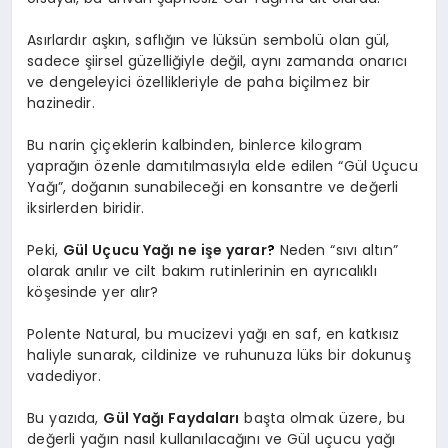
Asırlardır aşkın, saflığın ve lüksün sembolü olan gül,
sadece şiirsel güzelliğiyle değil, aynı zamanda onarıcı
ve dengeleyici özellikleriyle de paha biçilmez bir
hazinedir.
Bu narin çiçeklerin kalbinden, binlerce kilogram
yaprağın özenle damıtılmasıyla elde edilen “Gül Uçucu
Yağı”, doğanın sunabileceği en konsantre ve değerli
iksirlerden biridir.
Peki,
Gül Uçucu Yağı ne işe yarar
?
Neden “sıvı altın”
olarak anılır ve cilt bakım rutinlerinin en ayrıcalıklı
köşesinde yer alır?
Polente Natural, bu mucizevi yağı en saf, en katkısız
haliyle sunarak, cildinize ve ruhunuza lüks bir dokunuş
vadediyor.
Bu yazıda,
Gül Yağı Faydaları
başta olmak üzere, bu
değerli yağın nasıl kullanılacağını ve Gül uçucu yağı