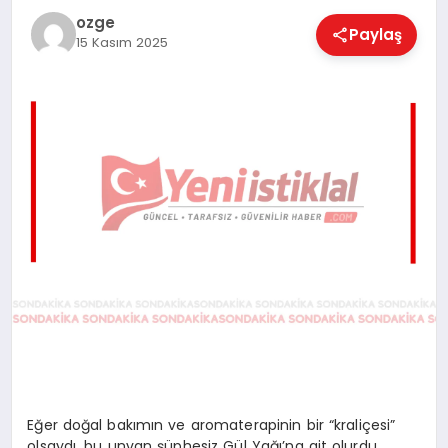
EĞITIM
ozge
Paylaş
15 Kasım 2025
EKONOMI
MAGAZIN
SAĞLIK
SPOR
TEKNOLOJI
Eğer doğal bakımın ve aromaterapinin bir “kraliçesi”
olsaydı, bu unvan şüphesiz Gül Yağı’na ait olurdu.