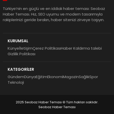
Türkiye’nin en güçlü ve en iddialı haber teması: Seobaz
Haber Teması. Hız, SEO uyumu ve modern tasarımıyla
rakiplerinizi geride bırakın, haber sitenizi zirveye taşıyın.
KURUMSAL
Künye
İletişim
Çerez Politikası
Haber Kaldırma talebi
Gizlilik Politikası
KATEGORİLER
Gündem
Dünya
Eğitim
Ekonomi
Magazin
Sağlık
Spor
Teknoloji
2025 Seobaz Haber Teması © Tüm hakları saklıdır.
Seobaz Haber Teması