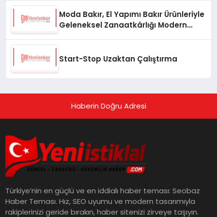
Moda Bakır, El Yapımı Bakır Ürünleriyle
Geleneksel Zanaatkârlığı Modern
Yaşam Alanlarına Taşıyor
Start-Stop Uzaktan Çalıştırma
Haberin Doğru Adresi
Türkiye’nin en güçlü ve en iddialı haber teması: Seobaz
Haber Teması. Hız, SEO uyumu ve modern tasarımıyla
rakiplerinizi geride bırakın, haber sitenizi zirveye taşıyın.