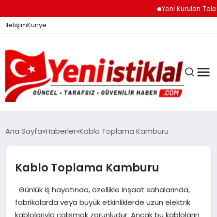
Yeni Kurulan Telegram 
İletişim
Künye
Ana Sayfa
Haberler
Kablo Toplama Kamburu
GÜNDEM
Kablo Toplama Kamburu
Günlük iş hayatında, özellikle inşaat sahalarında,
DÜNYA
fabrikalarda veya büyük etkinliklerde uzun elektrik
kablolarıyla çalışmak zorunludur. Ancak bu kabloların