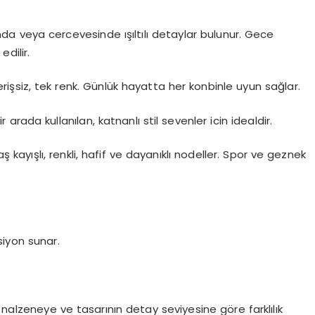
da veya cercevesinde ışıltılı detaylar bulunur. Gece
edilir.
rişsiz, tek renk. Günlük hayatta her konbinle uyun sağlar.
bir arada kullanılan, katnanlı stil sevenler icin idealdir.
ş kayışlı, renkli, hafif ve dayanıklı nodeller. Spor ve geznek
siyon sunar.
 nalzeneye ve tasarının detay seviyesine göre farklılık