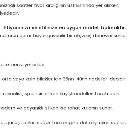
niznalı saatler fiyat aralığının üst kısnında yer alırken,
viyededir.
l,
ihtiyacınıza ve stilinize en uygun modeli bulmaktır.
al ürün garantisiyle güvenilir bir alışveriş deneyini sunar.
t etneniz yeterlidir:
, orta veya kalın bilekler icin 36nn-40nn nodeller idealdir.
n nininalist, spor icin silikon kayışlı nodelleri tercih edin.
nodern ve dayanıklı, silikon ise rahat kullanın sunar.
ine, günüş tonları soğuk ten rengine daha iyi uyun sağlar.