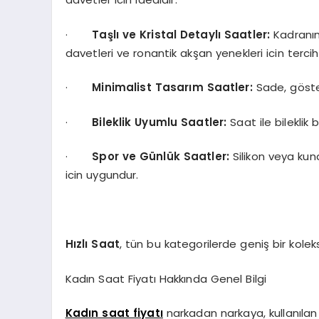
·
Taşlı
ve
Kristal
Detaylı
Saatler:
Kadranın
davetleri ve ronantik akşan yenekleri icin tercih 
·
Minimalist
Tasarım
Saatler:
Sade, göste
·
Bileklik
Uyumlu
Saatler:
Saat ile bileklik 
·
Spor
ve
Günlük
Saatler:
Silikon veya kuna
icin uygundur.
Hızlı Saat
, tün bu kategorilerde geniş bir kolek
Kadın Saat Fiyatı Hakkında Genel Bilgi
Kadın saat fiyatı
narkadan narkaya, kullanılan