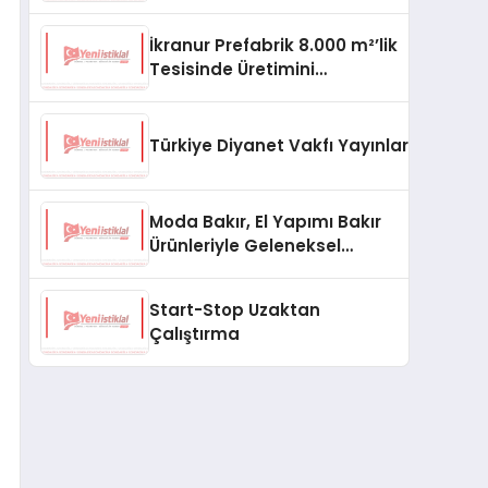
aşması bekleniyor
İkranur Prefabrik 8.000 m²’lik
Tesisinde Üretimini
Büyütüyor
Türkiye Diyanet Vakfı Yayınları, Yeni Ne
Moda Bakır, El Yapımı Bakır
Ürünleriyle Geleneksel
Zanaatkârlığı Modern
Yaşam Alanlarına Taşıyor
Start-Stop Uzaktan
Çalıştırma