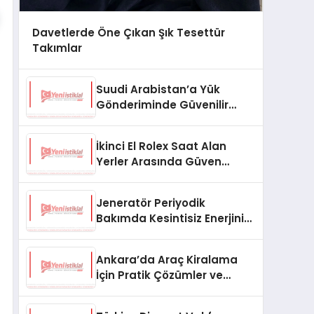
Davetlerde Öne Çıkan Şık Tesettür
Takımlar
Suudi Arabistan’a Yük
Gönderiminde Güvenilir
Lojistik ve Nakliye Çözümleri
İkinci El Rolex Saat Alan
Yerler Arasında Güven
Neden Önemlidir?
Jeneratör Periyodik
Bakımda Kesintisiz Enerjinin
Anahtarı
Ankara’da Araç Kiralama
İçin Pratik Çözümler ve
İpuçları