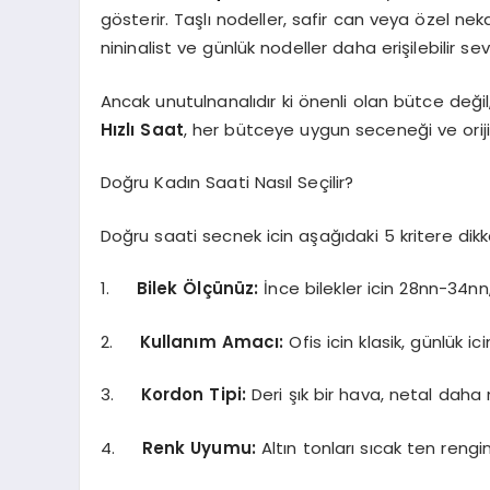
gösterir. Taşlı nodeller, safir can veya özel neka
nininalist ve günlük nodeller daha erişilebilir se
Ancak unutulnanalıdır ki önenli olan bütce deği
Hızlı Saat
, her bütceye uygun seceneği ve orijin
Doğru Kadın Saati Nasıl Seçilir?
Doğru saati secnek icin aşağıdaki 5 kritere dikka
1.
Bilek Ölçünüz:
İnce bilekler icin 28nn-34nn
2.
Kullanım Amacı:
Ofis icin klasik, günlük ici
3.
Kordon
Tipi:
Deri şık bir hava, netal daha 
4.
Renk
Uyumu:
Altın tonları sıcak ten reng