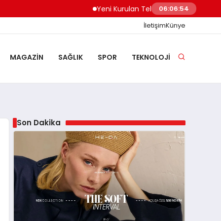
Yeni Kurulan Telegram Grupları Nasıl Keşfed
06:06:55
İletişim
Künye
MAGAZIN
SAĞLIK
SPOR
TEKNOLOJI
Son Dakika