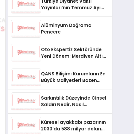
Türkiye Diyanet Vakfı
Yayınları’nın Temmuz Ayı
Fırsat Köşesinde Bülent Ata
Kitapları Var
Alüminyum Doğrama
Pencere
Oto Ekspertiz Sektöründe
Yeni Dönem: Merdiven Altı
İşletmeler Tarih Oluyor
QANS Bilişim: Kurumların En
Büyük Maliyetleri Bazen
Görünmeyenler Oluyor
Sarkıntılık Düzeyinde Cinsel
Saldırı Nedir, Nasıl
Değerlendirilir?
Küresel ayakkabı pazarının
2030’da 588 milyar doları