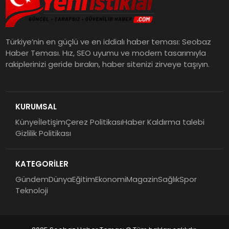
Türkiye’nin en güçlü ve en iddialı haber teması: Seobaz
Haber Teması. Hız, SEO uyumu ve modern tasarımıyla
rakiplerinizi geride bırakın, haber sitenizi zirveye taşıyın.
KURUMSAL
Künye
İletişim
Çerez Politikası
Haber Kaldırma talebi
Gizlilik Politikası
KATEGORİLER
Gündem
Dünya
Eğitim
Ekonomi
Magazin
Sağlık
Spor
Teknoloji