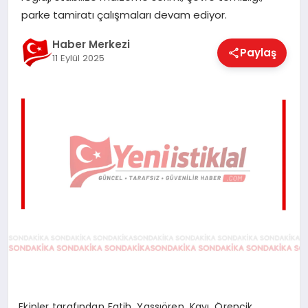
EĞITIM
parke tamiratı çalışmaları devam ediyor.
Haber Merkezi
Paylaş
11 Eylül 2025
EKONOMI
MAGAZIN
SAĞLIK
SPOR
TEKNOLOJI
Ekipler tarafından Fatih, Yassıören, Kayı, Örencik,