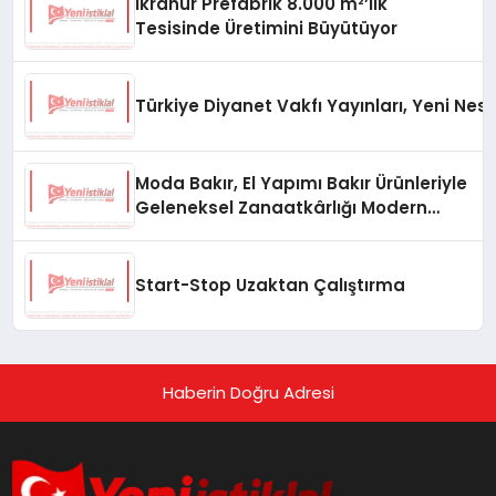
İkranur Prefabrik 8.000 m²’lik
Tesisinde Üretimini Büyütüyor
Türkiye Diyanet Vakfı Yayınları, Yeni Nesi
Moda Bakır, El Yapımı Bakır Ürünleriyle
Geleneksel Zanaatkârlığı Modern
Yaşam Alanlarına Taşıyor
Start-Stop Uzaktan Çalıştırma
Haberin Doğru Adresi