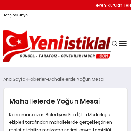
Yeni Kurulan Telegram
İletişim
Künye
Ana Sayfa
Haberler
Mahallelerde Yoğun Mesai
GÜNDEM
Mahallelerde Yoğun Mesai
Kahramankazan Belediyesi Fen İşleri Müdürlüğü
DÜNYA
ekipleri tarafından mahallelerde gerçekleştirilen
reglaj, stabilize malzeme serimi, çevre temizliği,