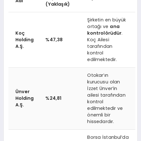
Adı
(Yaklaşık)
Şirketin en büyük
ortağı ve
ana
Koç
kontrolörüdür
.
Holding
%47,38
Koç Ailesi
A.Ş.
tarafından
kontrol
edilmektedir.
Otokar’ın
kurucusu olan
İzzet Ünver’in
Ünver
ailesi tarafından
Holding
%24,81
kontrol
A.Ş.
edilmektedir ve
önemli bir
hissedardır.
Borsa İstanbul’da