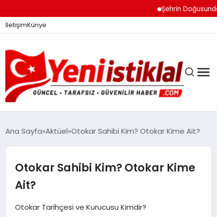
Şehrin Doğusundan Bo
İletişim
Künye
Ana Sayfa
Aktüel
Otokar Sahibi Kim? Otokar Kime Ait?
GÜNDEM
Otokar Sahibi Kim? Otokar Kime
Ait?
DÜNYA
Otokar Tarihçesi ve Kurucusu Kimdir?