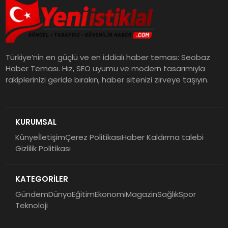
Türkiye’nin en güçlü ve en iddialı haber teması: Seobaz
Haber Teması. Hız, SEO uyumu ve modern tasarımıyla
rakiplerinizi geride bırakın, haber sitenizi zirveye taşıyın.
KURUMSAL
Künye
İletişim
Çerez Politikası
Haber Kaldırma talebi
Gizlilik Politikası
KATEGORİLER
Gündem
Dünya
Eğitim
Ekonomi
Magazin
Sağlık
Spor
Teknoloji