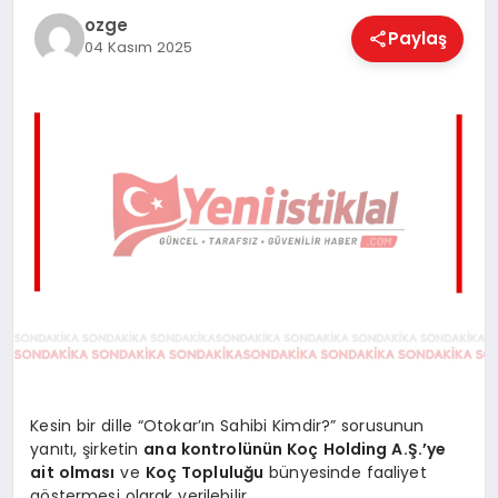
EĞITIM
ozge
Paylaş
04 Kasım 2025
EKONOMI
MAGAZIN
SAĞLIK
SPOR
Kesin bir dille “Otokar’ın Sahibi Kimdir?” sorusunun
TEKNOLOJI
yanıtı, şirketin
ana kontrolünün Koç Holding A.Ş.’ye
ait olması
ve
Koç Topluluğu
bünyesinde faaliyet
göstermesi olarak verilebilir.