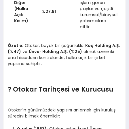
Diğer
işlem gören
(Halka
paylar ve çeşitli
%27,81
Açık
kurumsal/bireysel
Kısım)
yatırımcılara
aittir.
Özetle:
Otokar, büyük bir çoğunlukla
Koç Holding A.Ş.
(%47)
ve
Ünver Holding A.Ş. (%25)
olmak üzere iki
ana hissedarın kontrolünde, halka açık bir şirket
yapısına sahiptir.
? Otokar Tarihçesi ve Kurucusu
Otokar’ın günümüzdeki yapısını anlamak için kuruluş
sürecini bilmek önemlidir:
Kuruluş (1963):
Otokar, aslen
İzzet Ünver