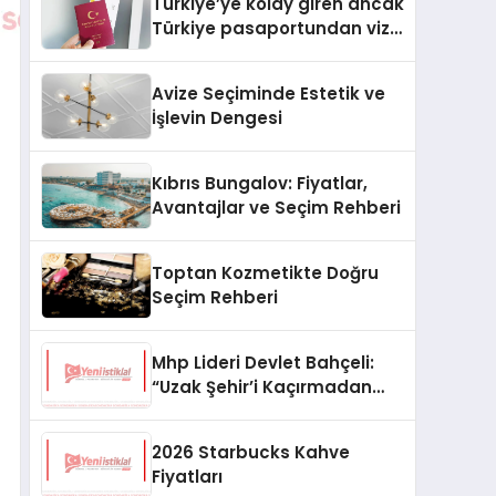
Türkiye’ye kolay giren ancak
Türkiye pasaportundan vize
isteyen ülkeler hangileri?
Avize Seçiminde Estetik ve
İşlevin Dengesi
Kıbrıs Bungalov: Fiyatlar,
Avantajlar ve Seçim Rehberi
Toptan Kozmetikte Doğru
Seçim Rehberi
Mhp Lideri Devlet Bahçeli:
“Uzak Şehir’i Kaçırmadan
İzliyorum”
2026 Starbucks Kahve
Fiyatları