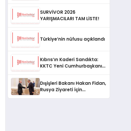
SURVİVOR 2026
YARIŞMACILARI TAM LİSTE!
Türkiye’nin nüfusu açıklandı
Kıbrıs’ın Kaderi Sandıkta:
KKTC Yeni Cumhurbaşkanını
Seçiyor
Dışişleri Bakanı Hakan Fidan,
Rusya Ziyareti İçin
Hazırlıklarını Sürdürüyor