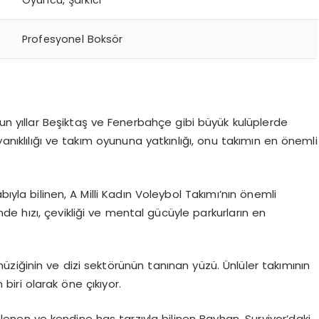
Oyuncu, Şarkıcı
Profesyonel Boksör
un yıllar Beşiktaş ve Fenerbahçe gibi büyük kulüplerde
ayanıklılığı ve takım oyununa yatkınlığı, onu takımın en önemli
bıyla bilinen, A Milli Kadın Voleybol Takımı’nın önemli
nde hızı, çevikliği ve mental gücüyle parkurların en
ziğinin ve dizi sektörünün tanınan yüzü. Ünlüler takımının
biri olarak öne çıkıyor.
enen ve kendine has tarzıyla bilinen Bayhan, Survivor’daki