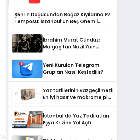
Şehrin Doğusundan Boğaz Kıyılarına Ev
Temposu: İstanbul’un Beş Önemli
Semtinde Teknik Servis Deneyimi
İbrahim Murat Gündüz:
Malgaç’tan Nazilli’nin
Kurtuluşuna Ese Efe’nin
İzinde Bir Ülkücü Duruş
Yeni Kurulan Telegram
Grupları Nasıl Keşfedilir?
Yaz tatillerinin vazgeçilmezi:
En iyi hasır ve makrome plaj
çantası tavsiyeleri
İstanbul’da Yaz Tadilatları
Eşya Krizine Yol Açtı