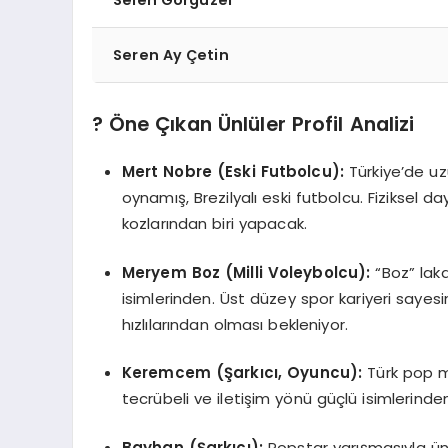
Selen Görgüzel
Seren Ay Çetin
? Öne Çıkan Ünlüler Profil Analizi
Mert Nobre (Eski Futbolcu):
Türkiye’de uz
oynamış, Brezilyalı eski futbolcu. Fiziksel d
kozlarından biri yapacak.
Meryem Boz (Milli Voleybolcu):
“Boz” laka
isimlerinden. Üst düzey spor kariyeri sayesi
hızlılarından olması bekleniyor.
Keremcem (Şarkıcı, Oyuncu):
Türk pop mü
tecrübeli ve iletişim yönü güçlü isimlerinden 
Bayhan (Şarkıcı):
Popstar yarışmasıyla ünl