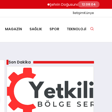
Şehrin Doğusundan Boğaz Kıyılarına Ev Te
12:08:05
İletişim
Künye
MAGAZIN
SAĞLIK
SPOR
TEKNOLOJI
Son Dakika