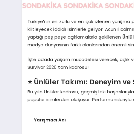
Türkiye’nin en zorlu ve en çok izlenen yarışma
kilitleyecek iddialı isimlerle geliyor. Acun Ilıc
yaptığı peş peşe açıklamalarla şekillenen
Ünlü
medya dünyasının farklı alanlarından önemli sima
İşte adada yaşam mücadelesi verecek, açlık ve z
Survivor 2026 tam kadrosu!
⭐️ Ünlüler Takımı: Deneyim ve
Bu yılın Ünlüler kadrosu, geçmişteki başarılarıyl
popüler isimlerden oluşuyor. Performanslarıyla
Yarışmacı Adı