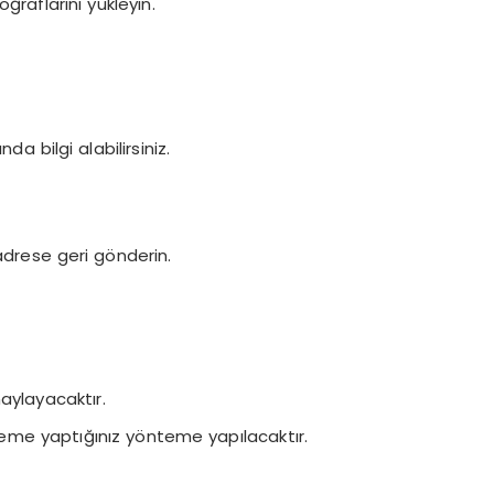
ğraflarını yükleyin.
da bilgi alabilirsiniz.
 adrese geri gönderin.
aylayacaktır.
eme yaptığınız yönteme yapılacaktır.