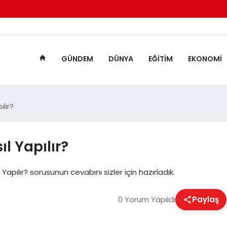
GÜNDEM
DÜNYA
EĞITIM
EKONOMI
lır?
l Yapılır?
apılır? sorusunun cevabını sizler için hazırladık.
0 Yorum Yapıldı
Paylaş