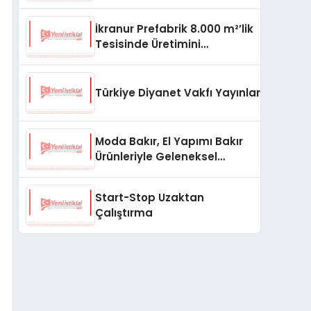
aşması bekleniyor
İkranur Prefabrik 8.000 m²’lik
Tesisinde Üretimini
Büyütüyor
Türkiye Diyanet Vakfı Yayınları, Yeni Ne
Moda Bakır, El Yapımı Bakır
Ürünleriyle Geleneksel
Zanaatkârlığı Modern
Yaşam Alanlarına Taşıyor
Start-Stop Uzaktan
Çalıştırma