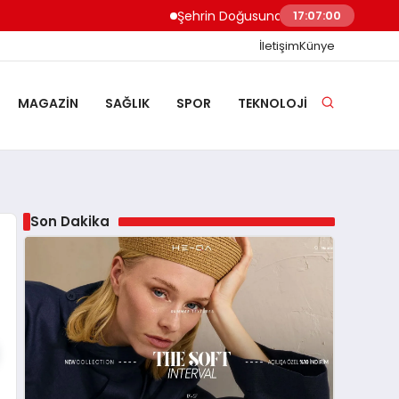
Şehrin Doğusundan Boğaz Kıyılarına Ev T
17:07:01
İletişim
Künye
MAGAZIN
SAĞLIK
SPOR
TEKNOLOJI
Son Dakika