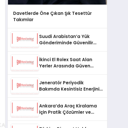
Davetlerde Öne Çıkan Şık Tesettür
Takımlar
Suudi Arabistan’a Yük
Gönderiminde Güvenilir
Lojistik ve Nakliye Çözümleri
İkinci El Rolex Saat Alan
Yerler Arasında Güven
Neden Önemlidir?
Jeneratör Periyodik
Bakımda Kesintisiz Enerjinin
Anahtarı
Ankara’da Araç Kiralama
İçin Pratik Çözümler ve
İpuçları