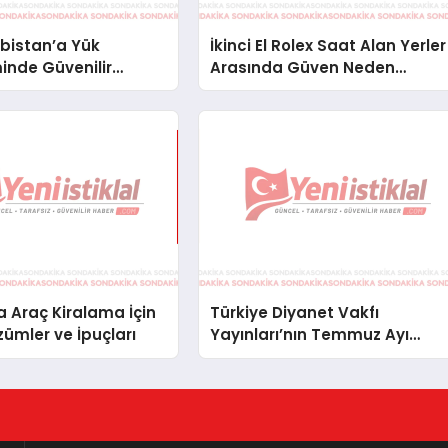
bistan’a Yük
İkinci El Rolex Saat Alan Yerler
inde Güvenilir
Arasında Güven Neden
ve Nakliye Çözümleri
Önemlidir?
 Araç Kiralama İçin
Türkiye Diyanet Vakfı
zümler ve İpuçları
Yayınları’nın Temmuz Ayı
Fırsat Köşesinde Bülent Ata
Kitapları Var