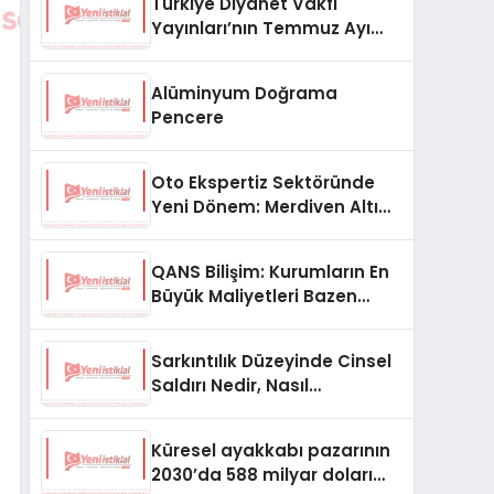
Türkiye Diyanet Vakfı
Yayınları’nın Temmuz Ayı
Fırsat Köşesinde Bülent Ata
Kitapları Var
Alüminyum Doğrama
Pencere
Oto Ekspertiz Sektöründe
Yeni Dönem: Merdiven Altı
İşletmeler Tarih Oluyor
QANS Bilişim: Kurumların En
Büyük Maliyetleri Bazen
Görünmeyenler Oluyor
Sarkıntılık Düzeyinde Cinsel
Saldırı Nedir, Nasıl
Değerlendirilir?
Küresel ayakkabı pazarının
2030’da 588 milyar doları