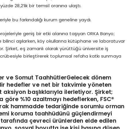
üzde 28,2’lik bir temsil oranına ulaştı.
eriyle bu farkındalığı kurum geneline yaydı.
projeleriyle geniş bir etki alanına taşıyan ORKA Banyo;
e bilinci aşılarken, köy okullarına kütüphane ve laboratuvar
or. Şirket, eş zamanlı olarak yürüttüğü üniversite iş
 tecrübesiyle birleştirerek toplumsal refaha katkı sunmaya
fler ve Somut Taahhütler
Gelecek dönem
ilir hedefler ve net bir takvimle yöneten
siyon başlıklarıyla ilerletiyor. Şirket;
la göre %10 azaltmayı hedeflerken, FSC®
tırarak hammadde tedariğinde sorumlu orman
stemi koruma taahhüdünü güçlendirmeyi
k tarafında çevreci ürünlerden elde edilen
nyo, sosyal boyutta ise kişi başına düşen