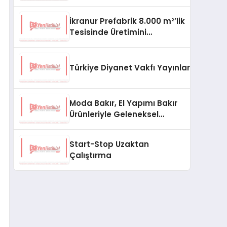
aşması bekleniyor
İkranur Prefabrik 8.000 m²’lik
Tesisinde Üretimini
Büyütüyor
Türkiye Diyanet Vakfı Yayınları, Yeni Ne
Moda Bakır, El Yapımı Bakır
Ürünleriyle Geleneksel
Zanaatkârlığı Modern
Yaşam Alanlarına Taşıyor
Start-Stop Uzaktan
Çalıştırma