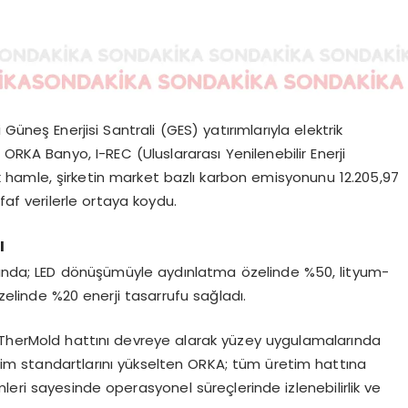
üneş Enerjisi Santrali (GES) yatırımlarıyla elektrik
ORKA Banyo, I-REC (Uluslararası Yenilenebilir Enerji
ejik hamle, şirketin market bazlı karbon emisyonunu 12.205,97
faf verilerle ortaya koydu.
ı
amında; LED dönüşümüyle aydınlatma özelinde %50, lityum-
özelinde %20 enerji tasarrufu sağladı.
 TherMold hattını devreye alarak yüzey uygulamalarında
retim standartlarını yükselten ORKA; tüm üretim hattına
leri sayesinde operasyonel süreçlerinde izlenebilirlik ve