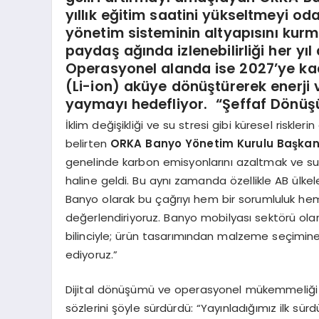
yıllık eğitim saatini yükseltmeyi oda
yönetim sisteminin altyapısını kurma
paydaş ağında izlenebilirliği her yıl
Operasyonel alanda ise 2027’ye kad
(Li-ion) aküye dönüştürerek enerji ve
yaymayı hedefliyor.
“Şeffaf Dönüş
İklim değişikliği ve su stresi gibi küresel riskler
belirten
ORKA Banyo Yönetim Kurulu Başkan
genelinde karbon emisyonlarını azaltmak ve su 
haline geldi. Bu aynı zamanda özellikle AB ülkel
Banyo olarak bu çağrıyı hem bir sorumluluk hem 
değerlendiriyoruz. Banyo mobilyası sektörü ola
bilinciyle; ürün tasarımından malzeme seçimine
ediyoruz.”
Dijital dönüşümü ve operasyonel mükemmeliği sür
sözlerini şöyle sürdürdü: “Yayınladığımız ilk sür