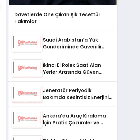
Davetlerde Öne Çıkan Şık Tesettür
Takımlar
Suudi Arabistan’a Yük
Gönderiminde Güvenilir
Lojistik ve Nakliye Çözümleri
İkinci El Rolex Saat Alan
Yerler Arasında Güven
Neden Önemlidir?
Jeneratör Periyodik
Bakımda Kesintisiz Enerjinin
Anahtarı
Ankara’da Araç Kiralama
İçin Pratik Çözümler ve
İpuçları