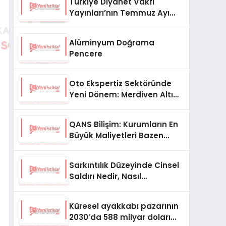
Türkiye Diyanet Vakfı
Yayınları’nın Temmuz Ayı
Fırsat Köşesinde Bülent Ata
Kitapları Var
Alüminyum Doğrama
Pencere
Oto Ekspertiz Sektöründe
Yeni Dönem: Merdiven Altı
İşletmeler Tarih Oluyor
QANS Bilişim: Kurumların En
Büyük Maliyetleri Bazen
Görünmeyenler Oluyor
Sarkıntılık Düzeyinde Cinsel
Saldırı Nedir, Nasıl
Değerlendirilir?
Küresel ayakkabı pazarının
2030’da 588 milyar doları