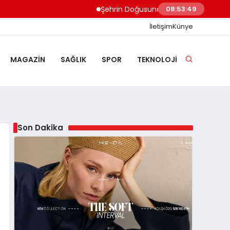
Şehrin Doğusundan Boğaz Kıyılarına Ev Tem
08:53:50
İletişim
Künye
MAGAZIN
SAĞLIK
SPOR
TEKNOLOJI
Son Dakika