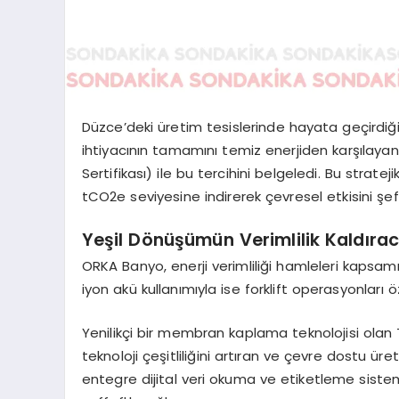
Düzce’deki üretim tesislerinde hayata geçirdiği G
ihtiyacının tamamını temiz enerjiden karşılayan 
Sertifikası) ile bu tercihini belgeledi. Bu strat
tCO2e seviyesine indirerek çevresel etkisini şef
Yeşil Dönüşümün Verimlilik Kaldırac
ORKA Banyo, enerji verimliliği hamleleri kaps
iyon akü kullanımıyla ise forklift operasyonları 
Yenilikçi bir membran kaplama teknolojisi olan
teknoloji çeşitliliğini artıran ve çevre dostu ü
entegre dijital veri okuma ve etiketleme sistem