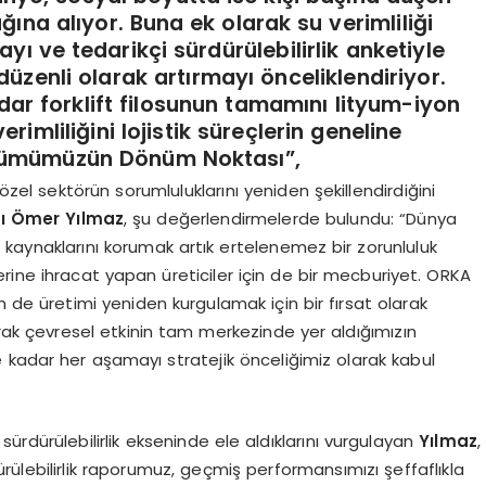
ğına alıyor. Buna ek olarak su verimliliği
yı ve tedarikçi sürdürülebilirlik anketiyle
 düzenli olarak artırmayı önceliklendiriyor.
ar forklift filosunun tamamını lityum-iyon
rimliliğini lojistik süreçlerin geneline
ümümüzün Dönüm Noktası”,
in özel sektörün sorumluluklarını yeniden şekillendirdiğini
ı Ömer Yılmaz
, şu değerlendirmelerde bulundu: “Dünya
kaynaklarını korumak artık ertelenemez bir zorunluluk
erine ihracat yapan üreticiler için de bir mecburiyet. ORKA
de üretimi yeniden kurgulamak için bir fırsat olarak
rak çevresel etkinin tam merkezinde yer aldığımızın
 kadar her aşamayı stratejik önceliğimiz olarak kabul
dürülebilirlik ekseninde ele aldıklarını vurgulayan
Yılmaz
,
dürülebilirlik raporumuz, geçmiş performansımızı şeffaflıkla