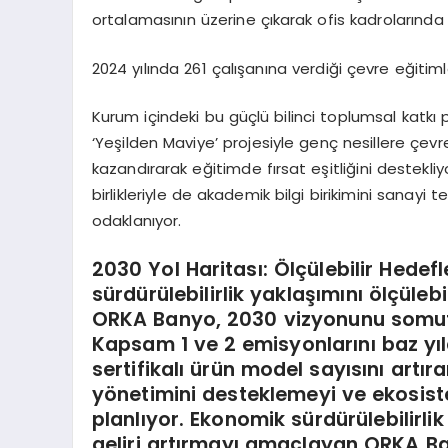
ortalamasının üzerine çıkarak ofis kadrolarında y
2024 yılında 261 çalışanına verdiği çevre eğitiml
Kurum içindeki bu güçlü bilinci toplumsal katkı 
‘Yeşilden Maviye’ projesiyle genç nesillere çevr
kazandırarak eğitimde fırsat eşitliğini destekliy
birlikleriyle de akademik bilgi birikimini sanayi
odaklanıyor.
2030 Yol Haritası: Ölçülebilir Hede
sürdürülebilirlik yaklaşımını ölçüleb
ORKA Banyo, 2030 vizyonunu somut ak
Kapsam 1 ve 2 emisyonlarını baz yı
sertifikalı ürün model sayısını ar
yönetimini desteklemeyi ve ekosi
planlıyor. Ekonomik sürdürülebilirli
geliri artırmayı amaçlayan ORKA Ba