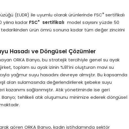
®
üzüğü (EUDR) ile uyumlu olarak ürünlerinde FSC
sertifikalı
®
 yılına kadar
FSC
sertifikalı
model sayısını yüzde 50
edarikinden ürün ömrü sonuna kadar tüm değer zincirini
uyu Hasadı ve Döngüsel Çözümler
ayan ORKA Banyo, bu stratejik tercihiyle genel su ayak
irket, toplam su ayak izinin %81’ini oluşturan mavi su
macıyla yağmur suyu hasadını devreye almıştır. Bu kapsamda
eşil alan sulamasında değerlendirilerek şebeke suyu
ri kazanımı sağlanmıştır. Atık yönetiminde ise geri
Banyo; tehlikeli atık oluşumunu minimize ederek döngüsel
maktadır.
 olarak gören ORKA Banyo, kadın istihdamında sektör