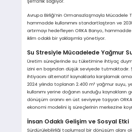
şeffaflık sağlıyor.
Avrupa Birliği’nin Ormansızlaşmayla Mücadele T
hammadde kullanımını standartlaştıran ve 2030
artırmayı hedefleyen ORKA Banyo, hammadde t
iklim odaklı bir yaklaşımla yönetiyor.
Su Stresiyle Mücadelede Yağmur S
Üretim süreçlerinde su tüketimine ihtiyaç duym
izini en başından düşük seviyede tutmaktadır. Ş
ihtiyacını alternatif kaynaklarla karşılamak a
2024 yılında toplanan 2.400 m³ yağmur suyu, y
kullanımı yerine doğanın sunduğu kaynakların ge
dönüşüm oranını en üst seviyeye taşıyan ORKA 
ekonomi modelini iş süreçlerinin merkezine koy
İnsan Odaklı Gelişim ve Sosyal Etki
Sürdürülebilirliği toplumsal bir dönüşüm alanı