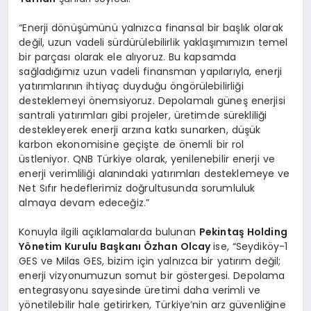
“Enerji dönüşümünü yalnızca finansal bir başlık olarak
değil, uzun vadeli sürdürülebilirlik yaklaşımımızın temel
bir parçası olarak ele alıyoruz. Bu kapsamda
sağladığımız uzun vadeli finansman yapılarıyla, enerji
yatırımlarının ihtiyaç duyduğu öngörülebilirliği
desteklemeyi önemsiyoruz. Depolamalı güneş enerjisi
santrali yatırımları gibi projeler, üretimde sürekliliği
destekleyerek enerji arzına katkı sunarken, düşük
karbon ekonomisine geçişte de önemli bir rol
üstleniyor. QNB Türkiye olarak, yenilenebilir enerji ve
enerji verimliliği alanındaki yatırımları desteklemeye ve
Net Sıfır hedeflerimiz doğrultusunda sorumluluk
almaya devam edeceğiz.”
Konuyla ilgili açıklamalarda bulunan
Pekintaş Holding
Yönetim Kurulu Başkanı Özhan Olcay
ise, “Seydiköy-1
GES ve Milas GES, bizim için yalnızca bir yatırım değil;
enerji vizyonumuzun somut bir göstergesi. Depolama
entegrasyonu sayesinde üretimi daha verimli ve
yönetilebilir hale getirirken, Türkiye’nin arz güvenliğine