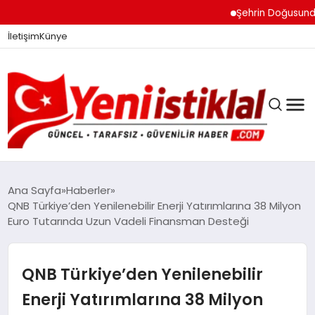
Şehrin Doğusundan B
İletişim
Künye
Ana Sayfa
Haberler
QNB Türkiye’den Yenilenebilir Enerji Yatırımlarına 38 Milyon
Euro Tutarında Uzun Vadeli Finansman Desteği
GÜNDEM
QNB Türkiye’den Yenilenebilir
DÜNYA
Enerji Yatırımlarına 38 Milyon