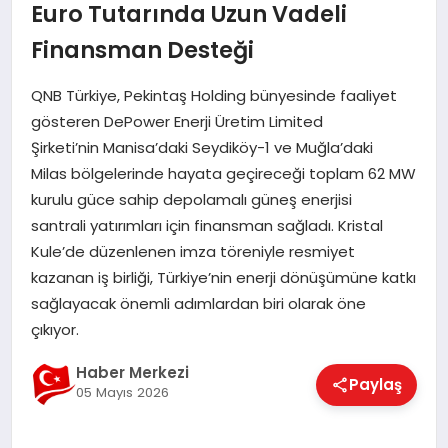
Euro Tutarında Uzun Vadeli
EĞITIM
Finansman Desteği
QNB Türkiye, Pekintaş Holding bünyesinde faaliyet
EKONOMI
gösteren DePower Enerji Üretim Limited
Şirketi’nin Manisa’daki Seydiköy-1 ve Muğla’daki
MAGAZIN
Milas bölgelerinde hayata geçireceği toplam 62 MW
kurulu güce sahip depolamalı güneş enerjisi
santrali yatırımları için finansman sağladı. Kristal
SAĞLIK
Kule’de düzenlenen imza töreniyle resmiyet
kazanan iş birliği, Türkiye’nin enerji dönüşümüne katkı
sağlayacak önemli adımlardan biri olarak öne
SPOR
çıkıyor.
Haber Merkezi
Paylaş
05 Mayıs 2026
TEKNOLOJI