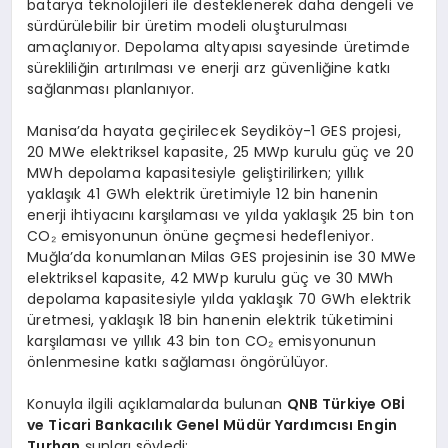
batarya teknolojileri ile desteklenerek daha dengeli ve
sürdürülebilir bir üretim modeli oluşturulması
amaçlanıyor. Depolama altyapısı sayesinde üretimde
sürekliliğin artırılması ve enerji arz güvenliğine katkı
sağlanması planlanıyor.
Manisa’da hayata geçirilecek Seydiköy-1 GES projesi,
20 MWe elektriksel kapasite, 25 MWp kurulu güç ve 20
MWh depolama kapasitesiyle geliştirilirken; yıllık
yaklaşık 41 GWh elektrik üretimiyle 12 bin hanenin
enerji ihtiyacını karşılaması ve yılda yaklaşık 25 bin ton
CO₂ emisyonunun önüne geçmesi hedefleniyor.
Muğla’da konumlanan Milas GES projesinin ise 30 MWe
elektriksel kapasite, 42 MWp kurulu güç ve 30 MWh
depolama kapasitesiyle yılda yaklaşık 70 GWh elektrik
üretmesi, yaklaşık 18 bin hanenin elektrik tüketimini
karşılaması ve yıllık 43 bin ton CO₂ emisyonunun
önlenmesine katkı sağlaması öngörülüyor.
Konuyla ilgili açıklamalarda bulunan
QNB Türkiye
OBİ
ve Ticari Bankacılık Genel Müdür Yardımcısı Engin
Turhan
şunları söyledi: