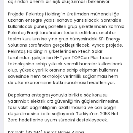
açısından önemli bir eşik oluşturması bekleniyor.
Projede, Pekintaş Holding’in üretimden mühendisliğe
uzanan entegre yapısı sahaya yansıtılacak. Santralde
kullanılacak güneş panelleri grup şirketlerinden Schmid
Pekintaş Enerji tarafından tedarik edilirken, anahtar
teslim kurulum ise yine grup bünyesindeki SPI Energy
Solutions tarafından gerçekleştirilecek. Ayrıca projede,
Pekintaş Holding’in şirketlerinden Ptech Solar
tarafından geliştirilen N-Type TOPCon Plus hücre
teknolojisine sahip yüksek verimli hücreler kullanılacak
olup, yüksek yerlilik oranına sahip ekipman kullanımı
sayesinde hem teknolojik verimlilik sağlanması hem
de ülke ekonomisine katkı sunulması hedefleniyor.
Depolama entegrasyonuyla birlikte söz konusu
yatırımlar; elektrik arz güvenliğinin güçlendirilmesine,
fosil yakıt bağımlılığının azaltılmasına ve cari açığın
düşürülmesine katkı sağlayarak Türkiye’nin 2053 Net
Zero hedeflerine uyum sürecini destekleyecek.
Kaynak: (BYZHA) Beyaz Haber Ajansı