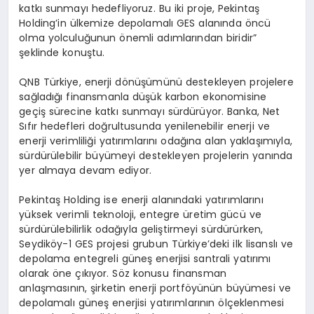
katkı sunmayı hedefliyoruz. Bu iki proje, Pekintaş
Holding’in ülkemize depolamalı GES alanında öncü
olma yolculuğunun önemli adımlarından biridir”
şeklinde konuştu.
QNB Türkiye, enerji dönüşümünü destekleyen projelere
sağladığı finansmanla düşük karbon ekonomisine
geçiş sürecine katkı sunmayı sürdürüyor. Banka, Net
Sıfır hedefleri doğrultusunda yenilenebilir enerji ve
enerji verimliliği yatırımlarını odağına alan yaklaşımıyla,
sürdürülebilir büyümeyi destekleyen projelerin yanında
yer almaya devam ediyor.
Pekintaş Holding ise enerji alanındaki yatırımlarını
yüksek verimli teknoloji, entegre üretim gücü ve
sürdürülebilirlik odağıyla geliştirmeyi sürdürürken,
Seydiköy-1 GES projesi grubun Türkiye’deki ilk lisanslı ve
depolama entegreli güneş enerjisi santrali yatırımı
olarak öne çıkıyor. Söz konusu finansman
anlaşmasının, şirketin enerji portföyünün büyümesi ve
depolamalı güneş enerjisi yatırımlarının ölçeklenmesi