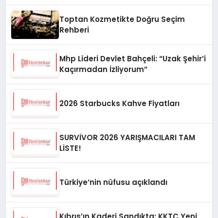
Toptan Kozmetikte Doğru Seçim
Rehberi
Mhp Lideri Devlet Bahçeli: “Uzak Şehir’i
Kaçırmadan İzliyorum”
2026 Starbucks Kahve Fiyatları
SURVİVOR 2026 YARIŞMACILARI TAM
LİSTE!
Türkiye’nin nüfusu açıklandı
Kıbrıs’ın Kaderi Sandıkta: KKTC Yeni