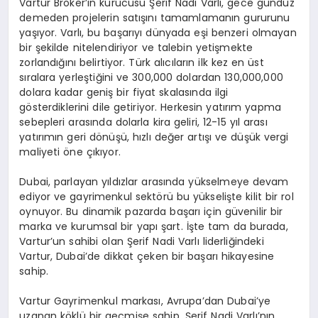
Vartur Broker’ın kurucusu Şerif Nadi Varlı, gece gündüz
demeden projelerin satışını tamamlamanın gururunu
yaşıyor. Varlı, bu başarıyı dünyada eşi benzeri olmayan
bir şekilde nitelendiriyor ve talebin yetişmekte
zorlandığını belirtiyor. Türk alıcıların ilk kez en üst
sıralara yerleştiğini ve 300,000 dolardan 130,000,000
dolara kadar geniş bir fiyat skalasında ilgi
gösterdiklerini dile getiriyor. Herkesin yatırım yapma
sebepleri arasında dolarla kira geliri, 12-15 yıl arası
yatırımın geri dönüşü, hızlı değer artışı ve düşük vergi
maliyeti öne çıkıyor.
Dubai, parlayan yıldızlar arasında yükselmeye devam
ediyor ve gayrimenkul sektörü bu yükselişte kilit bir rol
oynuyor. Bu dinamik pazarda başarı için güvenilir bir
marka ve kurumsal bir yapı şart. İşte tam da burada,
Vartur’un sahibi olan Şerif Nadi Varlı liderliğindeki
Vartur, Dubai’de dikkat çeken bir başarı hikayesine
sahip.
Vartur Gayrimenkul markası, Avrupa’dan Dubai’ye
uzanan köklü bir geçmişe sahip. Şerif Nadi Varlı’nın