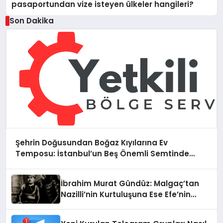
pasaportundan vize isteyen ülkeler hangileri?
Son Dakika
Şehrin Doğusundan Boğaz Kıyılarına Ev
Temposu: İstanbul’un Beş Önemli Semtinde
Teknik Servis Deneyimi
İbrahim Murat Gündüz: Malgaç’tan
Nazilli’nin Kurtuluşuna Ese Efe’nin
İzinde Bir Ülkücü Duruş