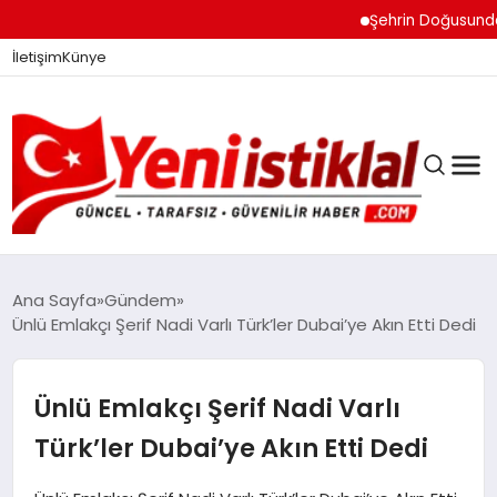
Şehrin Doğusundan Bo
İletişim
Künye
Ana Sayfa
Gündem
Ünlü Emlakçı Şerif Nadi Varlı Türk’ler Dubai’ye Akın Etti Dedi
GÜNDEM
Ünlü Emlakçı Şerif Nadi Varlı
DÜNYA
Türk’ler Dubai’ye Akın Etti Dedi