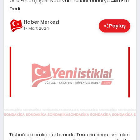
Ünlü Emlakçı Şerif Nadi Varlı Türk’ler Dubai’ye Akın Etti
EĞITIM
Dedi
Haber Merkezi
Paylaş
17 Mart 2024
EKONOMI
MAGAZIN
SAĞLIK
SPOR
TEKNOLOJI
“Dubai’deki emlak sektöründe Türklerin öncü ismi olan