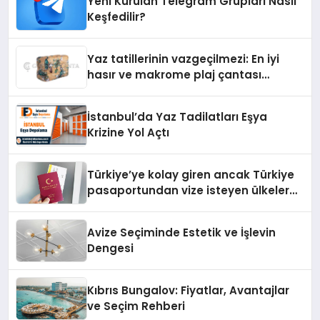
Yeni Kurulan Telegram Grupları Nasıl
Keşfedilir?
Yaz tatillerinin vazgeçilmezi: En iyi
hasır ve makrome plaj çantası
tavsiyeleri
İstanbul’da Yaz Tadilatları Eşya
Krizine Yol Açtı
Türkiye’ye kolay giren ancak Türkiye
pasaportundan vize isteyen ülkeler
hangileri?
Avize Seçiminde Estetik ve İşlevin
Dengesi
Kıbrıs Bungalov: Fiyatlar, Avantajlar
ve Seçim Rehberi